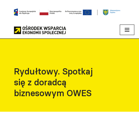
Przejdź
do
treści
Rydułtowy. Spotkaj
się z doradcą
biznesowym OWES