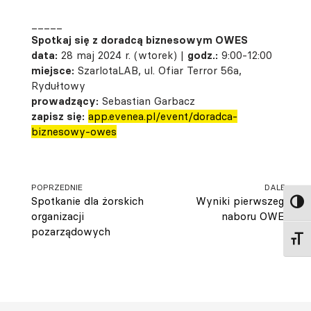
_____
Spotkaj się z doradcą biznesowym OWES
data:
28 maj 2024 r. (wtorek) |
godz.:
9:00-12:00
miejsce:
SzarlotaLAB, ul. Ofiar Terror 56a,
Rydułtowy
prowadzący:
Sebastian Garbacz
zapisz się:
app.evenea.pl/event/doradca-
biznesowy-owes
POPRZEDNIE
DALEJ
Spotkanie dla żorskich
Wyniki pierwszego
Toggl
organizacji
naboru OWES
pozarządowych
Toggl