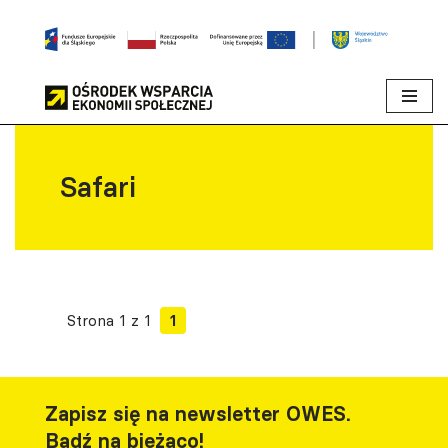
Przejdź
do
treści
Safari
Strona 1 z 1
1
Zapisz się na newsletter OWES.
Bądź na bieżąco!