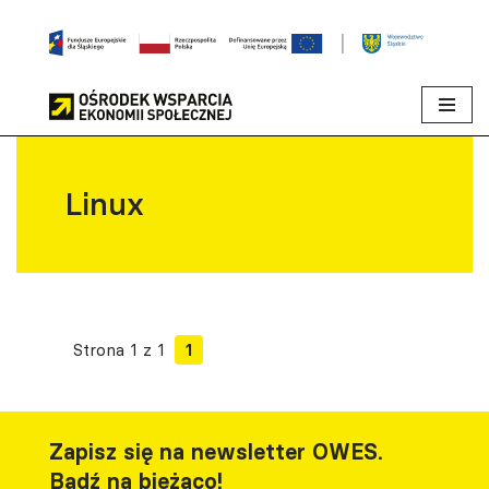
Przejdź
do
treści
Linux
Strona 1 z 1
1
Zapisz się na newsletter OWES.
Bądź na bieżąco!