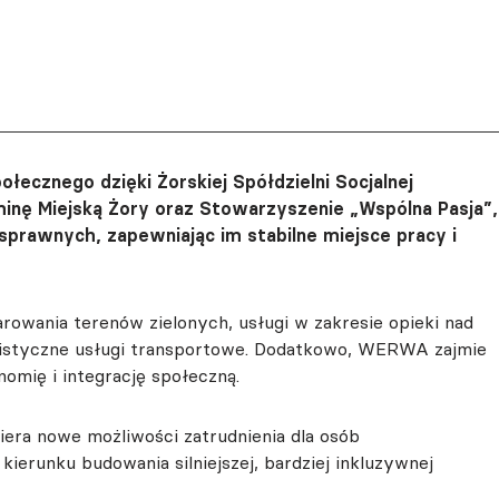
łecznego dzięki Żorskiej Spółdzielni Socjalnej
inę Miejską Żory oraz Stowarzyszenie „Wspólna Pasja”,
sprawnych, zapewniając im stabilne miejsce pracy i
rowania terenów zielonych, usługi w zakresie opieki nad
listyczne usługi transportowe. Dodatkowo, WERWA zajmie
nomię i integrację społeczną.
iera nowe możliwości zatrudnienia dla osób
ierunku budowania silniejszej, bardziej inkluzywnej