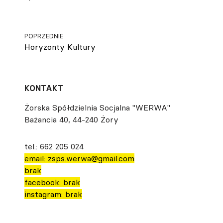
POPRZEDNIE
Horyzonty Kultury
KONTAKT
Żorska Spółdzielnia Socjalna "WERWA"
Bażancia 40, 44-240 Żory
tel.: 662 205 024
email: zsps.werwa@gmail.com
brak
facebook: brak
instagram: brak