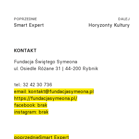
POPRZEDNIE
DALEJ
Smart Expert
Horyzonty Kultury
KONTAKT
Fundacja Świętego Symeona
ul. Osiedle Różane 31 | 44-200 Rybnik
tel.: 32 42 30 736
email: kontakt@fundacjasymeona.pl
https://fundacjasymeona.pl/
facebook: brak
instagram: brak
poprzednie
Smart Expert