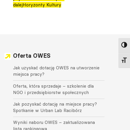
dalej
Horyzonty Kultury
Toggl
Oferta OWES
Toggl
Jak uzyskać dotację OWES na utworzenie
miejsca pracy?
Oferta, która sprzedaje – szkolenie dla
NGO i przedsiębiorstw społecznych
Jak pozyskać dotację na miejsce pracy?
Spotkanie w Urban Lab Racibórz
Wyniki naboru OWES – zaktualizowana
lista rankingowa