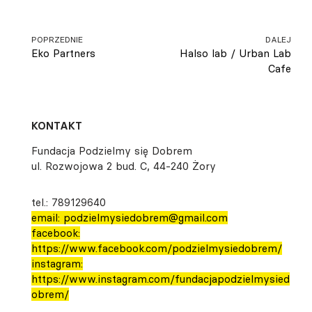
POPRZEDNIE
DALEJ
Eko Partners
Halso lab / Urban Lab
Cafe
KONTAKT
Fundacja Podzielmy się Dobrem
ul. Rozwojowa 2 bud. C, 44-240 Żory
tel.: 789129640
email: podzielmysiedobrem@gmail.com
facebook:
https://www.facebook.com/podzielmysiedobrem/
instagram:
https://www.instagram.com/fundacjapodzielmysied
obrem/