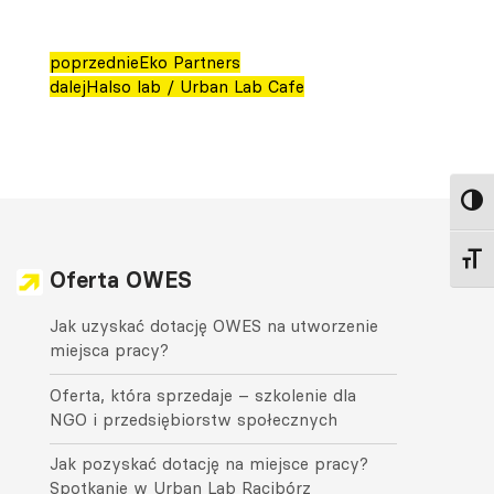
poprzednie
Eko Partners
dalej
Halso lab / Urban Lab Cafe
Toggl
Toggl
Oferta OWES
Jak uzyskać dotację OWES na utworzenie
miejsca pracy?
Oferta, która sprzedaje – szkolenie dla
NGO i przedsiębiorstw społecznych
Jak pozyskać dotację na miejsce pracy?
Spotkanie w Urban Lab Racibórz