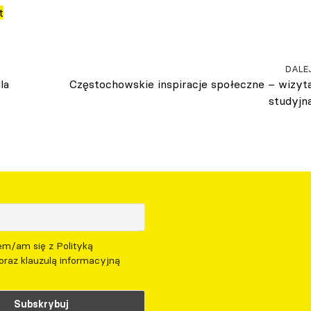
t
DALE
la
Częstochowskie inspiracje społeczne – wizyt
studyjn
m/am się z Polityką
oraz klauzulą informacyjną