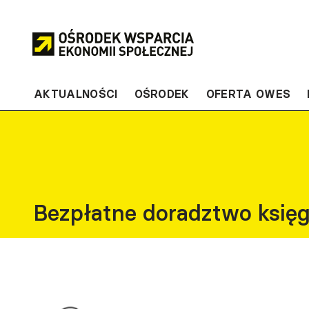
Przejdź
do
treści
AKTUALNOŚCI
OŚRODEK
OFERTA OWES
Bezpłatne doradztwo księ